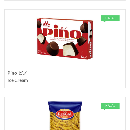
HALAL
Pino ピノ
Ice Cream
HALAL