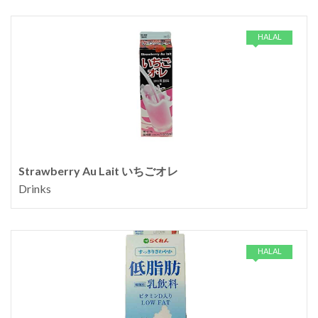
HALAL
Strawberry Au Lait いちごオレ
Drinks
HALAL