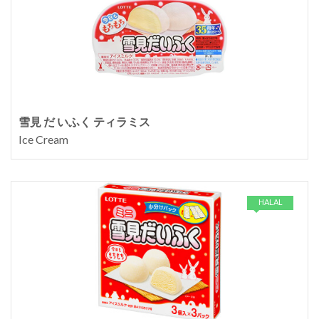
雪見 だ いふく ティラミス
Ice Cream
HALAL